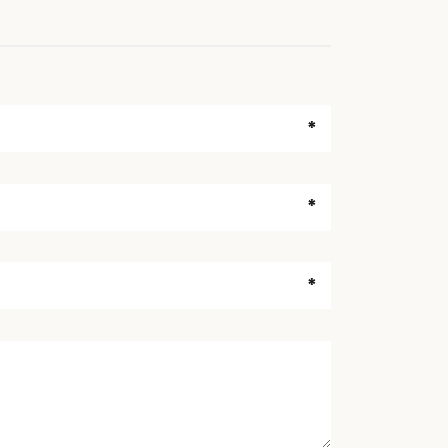
*
*
*