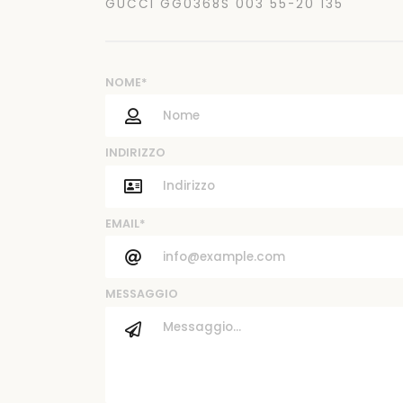
GUCCI GG0368S 003 55-20 135
NOME*
INDIRIZZO
EMAIL*
MESSAGGIO