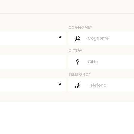
COGNOME*
*
CITTÀ*
TELEFONO*
*