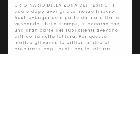
ORIGINARIO DELLA ZONA DEL TESINO, il
quale dopo aver girato mezzo Impero
Austro-Ungarico e parte del nord Italia
vendendo libri e stampe, si accorse che
una gran parte dei suoi clienti avevano
difficoltà nella lettura. Per questo
motivo gli venne la brillante idea di
procurarsi degli ausili per la lettura.
SCOPRI DI PIÙ
OTTICA BRAUS SNC