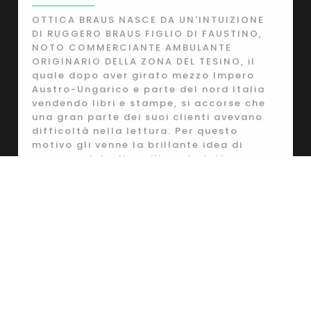
OTTICA BRAUS NASCE DA UN'INTUIZIONE
DI RUGGERO BRAUS FIGLIO DI FAUSTINO,
NOTO COMMERCIANTE AMBULANTE
ORIGINARIO DELLA ZONA DEL TESINO, il
quale dopo aver girato mezzo Impero
Austro-Ungarico e parte del nord Italia
vendendo libri e stampe, si accorse che
una gran parte dei suoi clienti avevano
difficoltà nella lettura. Per questo
motivo gli venne la brillante idea di
procurarsi degli ausili per la lettura.
SCOPRI DI PIÙ