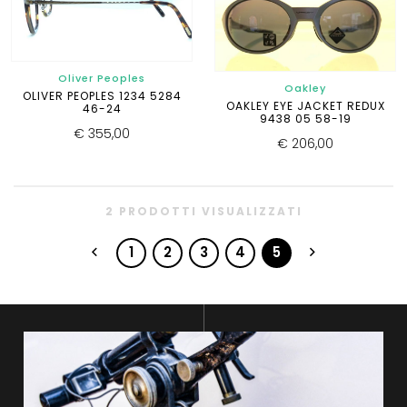
Oliver Peoples
Oakley
OLIVER PEOPLES 1234 5284
OAKLEY EYE JACKET REDUX
46-24
9438 05 58-19
€ 355,00
€ 206,00
2 PRODOTTI VISUALIZZATI
1
2
3
4
5