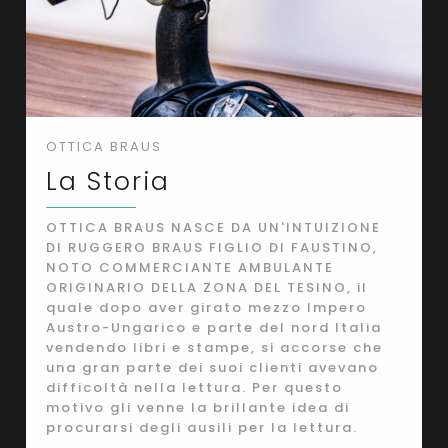
OTTICA BRAUS
La Storia
OTTICA BRAUS NASCE DA UN'INTUIZIONE
DI RUGGERO BRAUS FIGLIO DI FAUSTINO,
NOTO COMMERCIANTE AMBULANTE
ORIGINARIO DELLA ZONA DEL TESINO, il
quale dopo aver girato mezzo Impero
Austro-Ungarico e parte del nord Italia
vendendo libri e stampe, si accorse che
una gran parte dei suoi clienti avevano
difficoltà nella lettura. Per questo
motivo gli venne la brillante idea di
procurarsi degli ausili per la lettura.